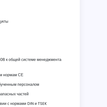
дукты
008 к общей системе менеджмента
им нормам СЕ
обученным персоналом
запасных частей
вии с нормами DIN и TSEK