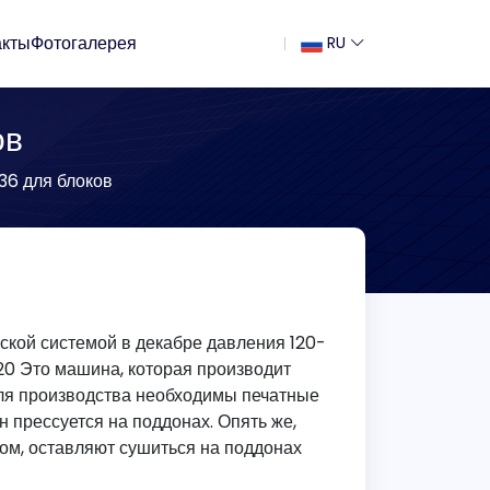
акты
Фотогалерея
RU
ов
6 для блоков
кой системой в декабре давления 120-
*20 Это машина, которая производит
Для производства необходимы печатные
 прессуется на поддонах. Опять же,
зом, оставляют сушиться на поддонах