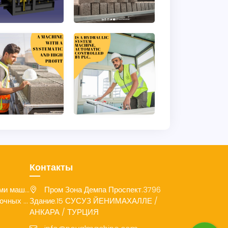
Контакты
и маш...
Пром Зона Демпа Проспект.3796
чных ...
Здание.15 СУСУЗ ЙЕНИМАХАЛЛЕ /
АНКАРА / ТУРЦИЯ