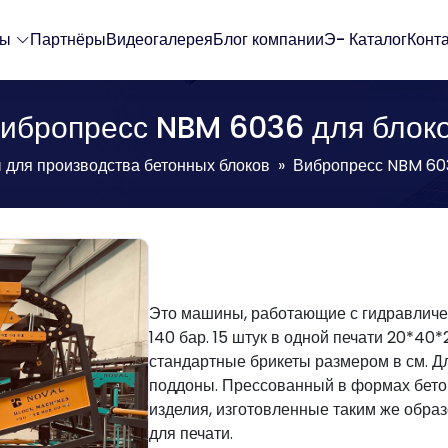
ты
Партнёры
Видеогалерея
Блог компании
Э- Каталог
Конт
ибропресс NBM 6036 для блок
для производства бетонных блоков
Вибропресс NBM 603
Это машины, работающие с гидравличес
140 бар. 15 штук в одной печати 20*40
стандартные брикеты размером в см. 
поддоны. Прессованный в формах бетон
изделия, изготовленные таким же обра
для печати.