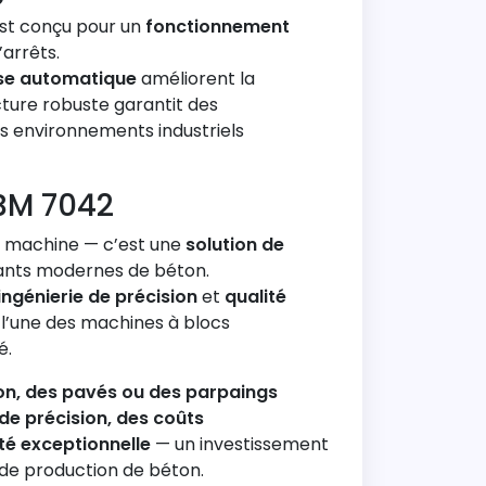
st conçu pour un
fonctionnement
arrêts.
rise automatique
améliorent la
ructure robuste garantit des
 environnements industriels
NBM 7042
 machine — c’est une
solution de
cants modernes de béton.
ingénierie de précision
et
qualité
le l’une des machines à blocs
é.
on, des pavés ou des parpaings
de précision, des coûts
ité exceptionnelle
— un investissement
 de production de béton.