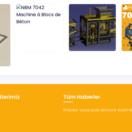
lerimiz
Tüm Haberler
N'avez-vous pas encore examiné