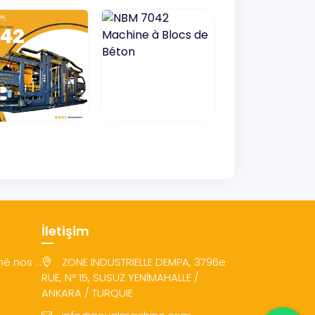
İletişim
 nos ...
ZONE INDUSTRIELLE DEMPA, 3796e
RUE, N° 15, SUSUZ YENİMAHALLE /
ANKARA / TURQUIE