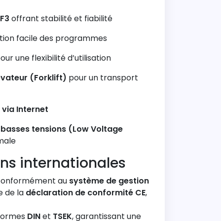
FF3
offrant stabilité et fiabilité
tion facile des programmes
ur une flexibilité d’utilisation
vateur (Forklift)
pour un transport
via Internet
s basses tensions (Low Voltage
male
ons internationales
 conformément au
système de gestion
e de la
déclaration de conformité CE
,
 normes
DIN
et
TSEK
, garantissant une