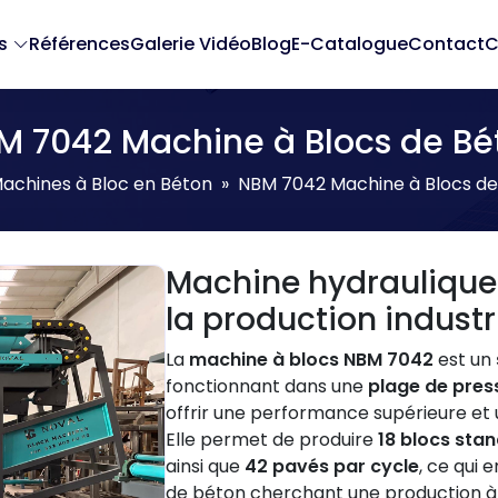
s
Références
Galerie Vidéo
Blog
E-Catalogue
Contact
C
M 7042 Machine à Blocs de Bé
achines à Bloc en Béton
NBM 7042 Machine à Blocs de
Machine hydraulique
la production industr
La
machine à blocs NBM 7042
est un
fonctionnant dans une
plage de pres
offrir une performance supérieure et 
Elle permet de produire
18 blocs sta
ainsi que
42 pavés par cycle
, ce qui e
de béton cherchant une production à 