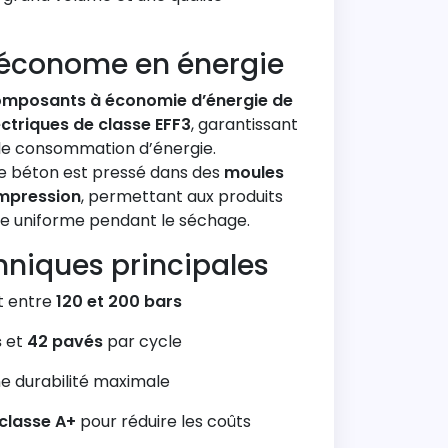
 économe en énergie
mposants à économie d’énergie de
ctriques de classe EFF3
, garantissant
ble consommation d’énergie.
le béton est pressé dans des
moules
impression
, permettant aux produits
re uniforme pendant le séchage.
hniques principales
t entre
120 et 200 bars
s
et
42 pavés
par cycle
e durabilité maximale
classe A+
pour réduire les coûts